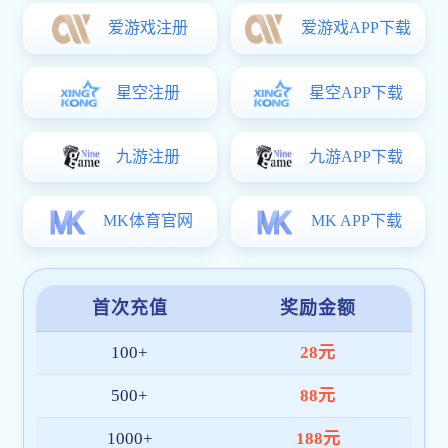
韦德作为替补球员，在首节的出色发挥中联手贡献了
11分，尤其是三分球命中率惊人，这一表现不仅为球
队奠定了良好的开局，也体现出他们在关键时刻对球
队的重要性。本文将从替补力量的显现、两位球员的
个人表现、团队协作以及未来展望四个方面详细分析
这一场比赛中的精彩瞬间。通过深入探讨这些因素，
我们能够更好地理解这些球员如何影响比赛进程，并
为球队带来胜利。
1、替补力量的显现
在现代篮球比赛中，替补阵容的重要性逐渐凸显。许
多球队意识到，只有当主力球员得到充分休息时，替
补球员才能发挥他们的最大潜力。因此，每一位替补
球员都必须做好准备，以便在需要的时候迅速投入比