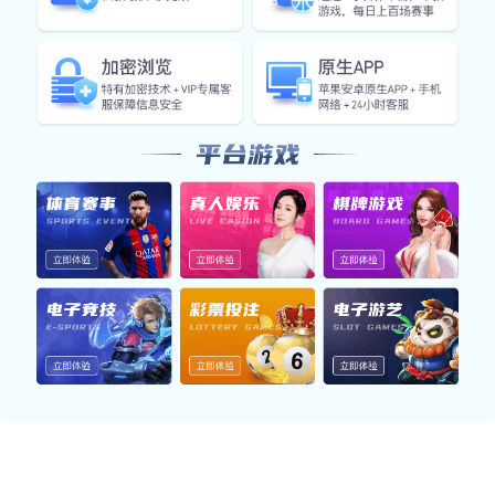
梅里尔在本场比赛中的表现可谓是令人瞩目，他不仅
成功命中了几记关键三分，还通过快速突破撕扯了对
方防线，为队友创造机会。每一次他的得分都会引发
现场观众热烈欢呼，这无疑鼓舞着他继续保持状态。
他用实际行动证明了自己的价值，不仅仅是一个简单
的替补角色，而是能够改变局势的人物。
而迪恩韦德则展示出了他的全面性，不论是在外线投
射还是内线切入，他都能游刃有余。他与梅里尔之间
建立起有效合作，使得整支球队看起来更加协调统
一。在他们共同努力之下，对方防守变得捉襟见肘，
这也使得他们双方尽情发挥，从而取得更佳成绩。
值得注意的是，两位球员并非单纯依靠个人能力取
胜，他们展现出来的是一种团队精神。在场上，无论