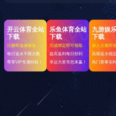
随后，米尔纳转会至阿斯顿维拉，继续提
了大量英超赛事的出场次数，为后来追平
2015年，米尔纳加盟利物浦，这也是他
次数推向新的高峰。他对球队战术体系的
2、出场纪录的重要性
在足球运动中，出场次数往往被视为球员
的一次考验。因此，高出场次数不仅意味
此外，创下高出场纪录也能够增强一个球
的竞争力。尤其是在关键比赛中，其丰富
最后，随着足球文化的发展，对于纪录保
创造纪录的运动员都将自己的名字铭刻在