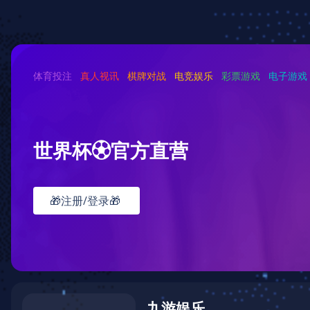
必威官网
AP
欢迎访问
必威官网
，提供全面覆盖足
千场比赛，