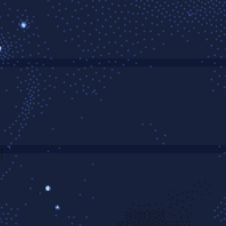
录停留在658场谁能超越他
58场比赛的出场纪录成为了一个标志性的人物。近期，他宣布退
其职业生涯的长久和稳定性而受到赞誉。在他退役之际，关于谁
录的重要性、可能超越者分析以及英超未来发展四个方面进行详
涯
球生涯，早期在利兹联队崭露头角。他凭借出色的身体素质和技术能
的潜力，逐渐成长为一名优秀中场球员。