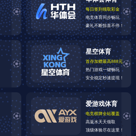
首页
/
体育头条
役，这一消息引发了足球界的广泛关注与讨
能超越他的记录成为了球迷们热烈讨论的话
细阐述，以展望这一传奇纪录是否会被打
力迅速获得教练们的青睐，并于2004年加