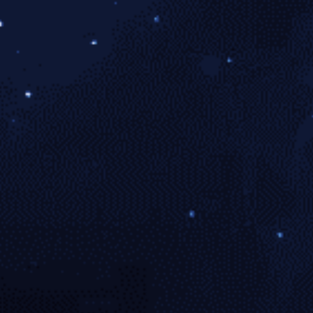
上一篇：
基米希坚信拜仁不会轻易改变战术…
相关推荐文章
名记曝小里和吹杨等球员借新
近期，关于NBA球员续约的话题引
2026-07-14
太阳今日对阵热火布克与杰伦
在今日的NBA比赛中，菲尼克斯太
2026-06-04
M费转会动态引关注曼联皇马