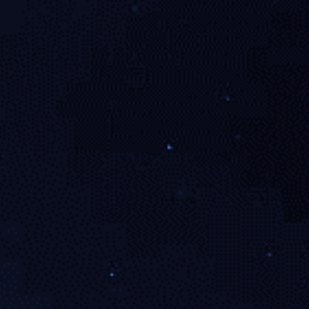
下一篇：
梅西荣膺美职联第14轮最佳阵容本