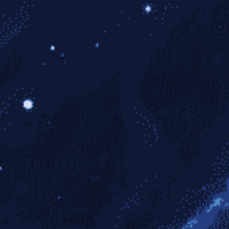
度，许多年轻球员被认为有潜力去挑战这个纪录。其中一些已经在
极强的发展潜力。如果未来能够保持健康状态并不断提升个人水平
例如，在一些低调但颇具实力的小俱乐部中，也涌现了一些年轻
，同样可能成为打破此项纪录的新星。
靠天赋是不够的，更需要的是长期坚持、卓越表现以及良好的运
壮举。
乐部都加大投入力度，引进顶尖人才。而这也进一步提高了整个
，新人成长速度加快，从而出现更多潜力股来挑战老牌纪录也就
重视青训系统建设，通过培养本土人才来满足日益增长的人才需