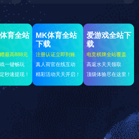
积累了丰富的比赛经验。这段时期让他积累
重要奖杯，还通过自己不懈努力，将个人出场
，每一次上场都是对其身体素质和心理状态
成功。
过自身经验来指导年轻队友，提高整个团队
尽支持与期待。这种情感联系，使得每一位