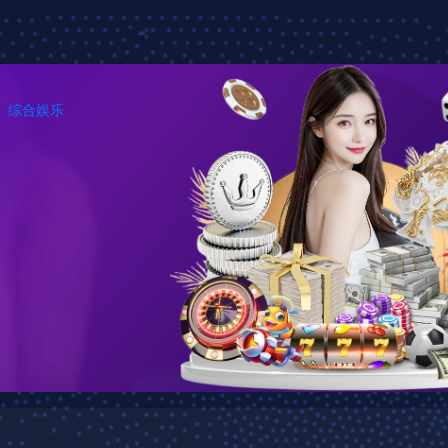
App下载
关于我们
体育头条
P与网页版入口｜畅享全球体育
球、篮球、电竞等项目的赛事资讯与数据内容， 支
聚焦热门体育内容， 助您轻松获取赛事动态，掌
手机App
网页版