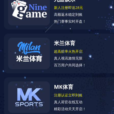
米尔纳宣布退役英超历史出场纪
2026-07-02 00:40
39 次阅读
在英超联赛的历史上，詹姆斯·米尔纳以6
论。米尔纳不仅是技术出众的球员，更以
题。本文将从米尔纳的职业生涯、出场纪
破。
1、米尔纳的辉煌职业生
詹姆斯·米尔纳自2002年开始其职业足
入纽卡斯尔联队。在那里，他展示了自己