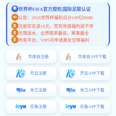
德泽尔比强调热刺需迅速规划下赛
季以应对紧迫挑战
2026-07-08 03:24
36 次阅读
首页
/
体育头条
本文主要围绕德泽尔比对热刺足球俱乐部的未来规划
进行深入探讨。他强调了在面临下赛季紧迫挑战时，