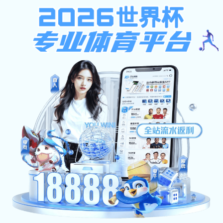
注册入口
必威官网
APP与网页版入口｜
畅享全球体育赛事与数据服务
欢迎访问
必威官网
，提供全面覆盖足球、篮
球、电竞等项目的赛事资讯与数据内容， 支持
APP下载
与
网页使用
，每日同步更新千场比
赛，聚焦热门体育内容， 助您轻松获取赛事动
态，掌握比赛节奏。
手机App
网页版